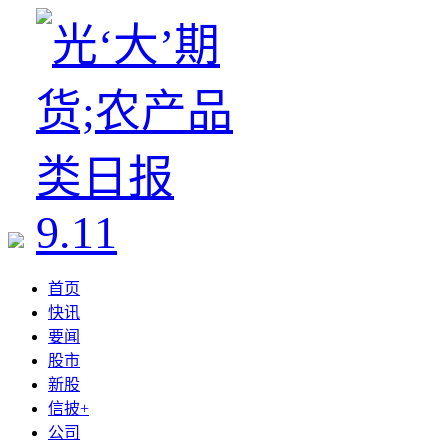
首页
快讯
要闻
股市
新股
信披+
公司