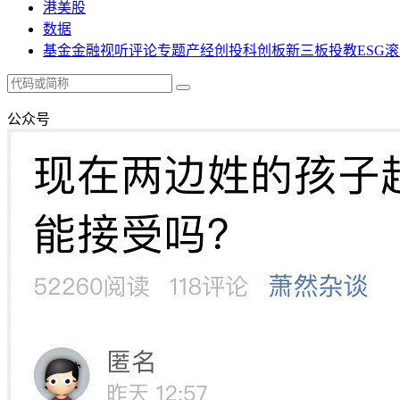
港美股
数据
基金
金融
视听
评论
专题
产经
创投
科创板
新三板
投教
ESG
滚
公众号