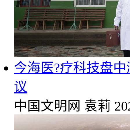
今海医?疗科技盘中
议
中国文明网
袁莉
20