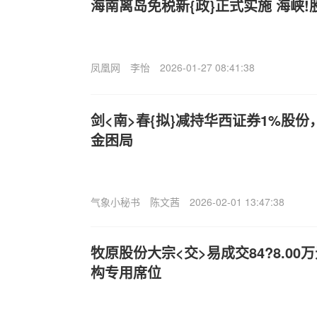
海南离岛免税新{政}正式实施 海峡
凤凰网
李怡
2026-01-27 08:41:38
剑<南>春{拟}减持华西证券1%股份
金困局
气象小秘书
陈文茜
2026-02-01 13:47:38
牧原股份大宗<交>易成交84?8.0
构专用席位