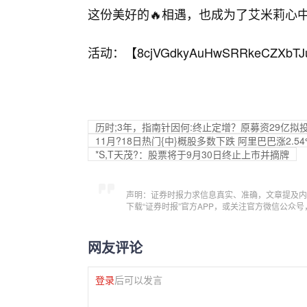
这份美好的🔥相遇，也成为了艾米莉心中
活动：【
8cjVGdkyAuHwSRRkeCZXbTJ
历时;3年，指南针因何:终止定增？原募资29亿拟
11月?18日热门{中}概股多数下跌 阿里巴巴涨2.54
*S,T天茂?：股票将于9月30日终止上市并摘牌
声明：证券时报力求信息真实、准确，文章提及内
下载“证券时报”官方APP，或关注官方微信公众
网友评论
登录
后可以发言