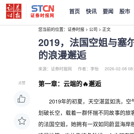
首页
快讯
要闻
股市
您当前的位置：
证券时报
>
公司
>
正文
2019，法国空姐与
的浪漫邂逅
来源：证券时报网
作者：李怡
2026-02-08 08
第一章：云端的🔥邂逅
点赞
2019年的初夏，天空湛蓝如洗，
划破长空，载着一群怀揣不同故事的旅
的法国空姐，她拥有一双如同蔚蓝海岸