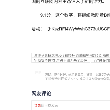
国的互联网内容生态注入了新的活力。
9.1分，这个数字，将继续激励着
活动：【
hKszRFt4WyWwhC373uUSCF
港股苹果概念股:盘?初拉升 鸿腾精密涨超5% 隔夜
招商安华债‘券’增聘王刚为基金经理
百?联股?
声明：证券时报力求信息真实、准确，文章提及内
下载“证券时报”官方APP，或关注官方微信公众
网友评论
登录
后可以发言