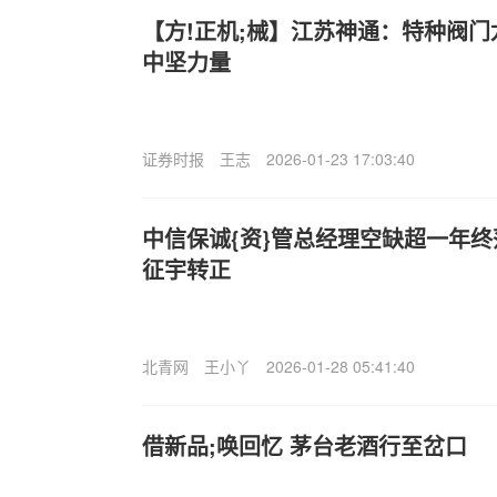
【方!正机;械】江苏神通：特种阀
中坚力量
证券时报
王志
2026-01-23 17:03:40
中信保诚{资}管总经理空缺超一年
征宇转正
北青网
王小丫
2026-01-28 05:41:40
借新品;唤回忆 茅台老酒行至岔口