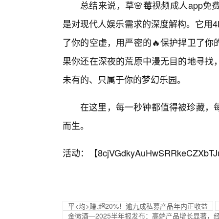
总结来说，草🌸莓视频成人app
是对现代人娱乐需求的深度解构。它用4
了你的空虚，用严密的🔥保护捍卫了你
果你还在深夜的荒原中漫无目的地寻找
未有的、只属于你的梦幻乐园。
在这里，每一秒钟都值得被珍藏，
而生。
活动：【
8cjVGdkyAuHwSRRkeCZXbTJ
平<均>赚.超20%！逾九成私募产品年内正收益
金徽酒—2025半年报发布：高端产品增长显著，