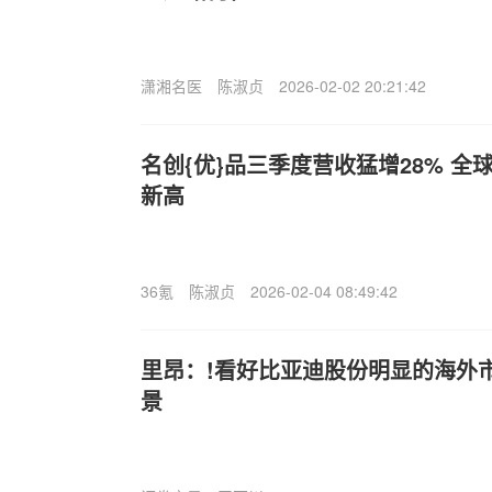
潇湘名医
陈淑贞
2026-02-02 20:21:42
名创{优}品三季度营收猛增28% 全
新高
36氪
陈淑贞
2026-02-04 08:49:42
里昂：!看好比亚迪股份明显的海外
景