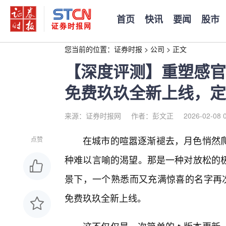
首页
快讯
要闻
股市
您当前的位置：
证券时报
>
公司
>
正文
【深度评测】重塑感官
免费玖玖全新上线，定
来源：证券时报网
作者：彭文正
2026-02-08 
在城市的喧嚣逐渐褪去，月色悄然
点赞
种难以言喻的渴望。那是一种对放松的
景下，一个熟悉而又充满惊喜的名字再次
免费玖玖全新上线。